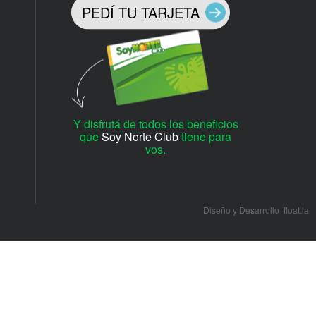
PEDÍ TU TARJETA
Y disfrutá de todos los beneficios
que
Soy Norte Club
tiene para
vos.
Diseño y Desarrollo
float.la