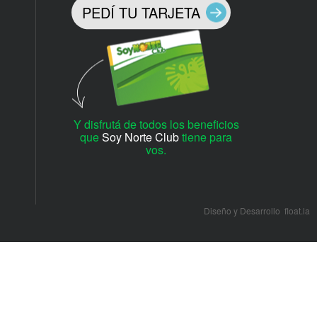
PEDÍ TU TARJETA
Y disfrutá de todos los beneficios
que
Soy Norte Club
tiene para
vos.
Diseño y Desarrollo
float.la