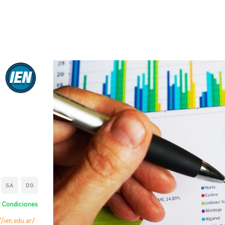
SA
DO
 Condiciones
//ien.edu.ar/