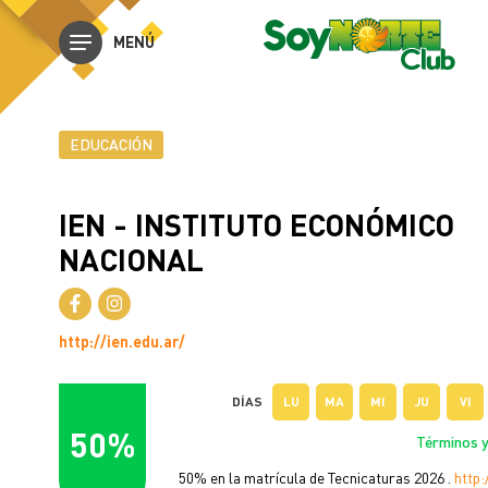
MENÚ
EDUCACIÓN
IEN - INSTITUTO ECONÓMICO
NACIONAL
http://ien.edu.ar/
DÍAS
LU
MA
MI
JU
VI
50%
Términos y
50% en la matrícula de Tecnicaturas 2026 .
http: