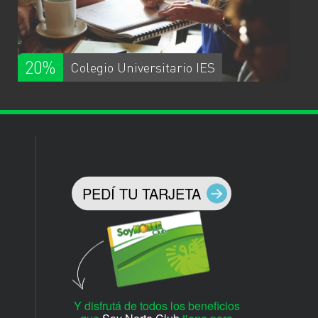
20%
Colegio Universitario IES
PEDÍ TU TARJETA
Y disfrutá de todos los beneficios
que
Soy Norte Club
tiene para