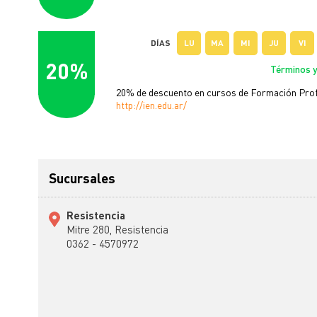
DÍAS
LU
MA
MI
JU
VI
20%
Términos y
20% de descuento en cursos de Formación Prof
http://ien.edu.ar/
Sucursales
Resistencia
Mitre 280, Resistencia
0362 - 4570972