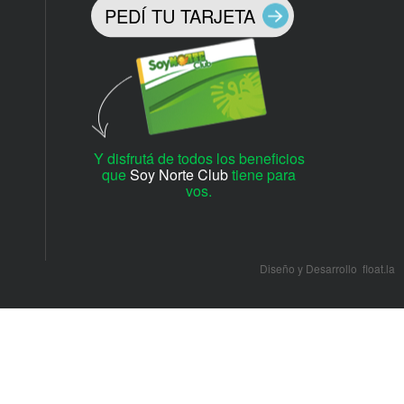
PEDÍ TU TARJETA
Y disfrutá de todos los beneficios
que
Soy Norte Club
tiene para
vos.
Diseño y Desarrollo
float.la