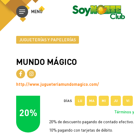
MENÚ
JUGUETERÍAS Y PAPELERÍAS
MUNDO MÁGICO
http://www.jugueteriamundomagico.com/
DÍAS
LU
MA
MI
JU
VI
20%
Términos y
20% de descuento pagando de contado efectivo.
10% pagando con tarjetas de débito.